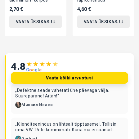
alumiinium korpus
lapikühendus
2,70 €
4,60 €
VAATA ÜKSIKASJU
VAATA ÜKSIKASJU
★
★
★
★
★
4.8
G
o
o
g
l
e
Vaata kõiki arvustusi
„Defektne seade vahetati ühe päevaga välja.
Suurepärane! Aitäh!“
Михаил Исаев
„Klienditeenindus on lihtsalt tipptasemel. Tellisin
oma VW T5-le kummimati. Kuna ma ei saanud
sellele isiklikult järele tulla, tellisin selle
Darkart