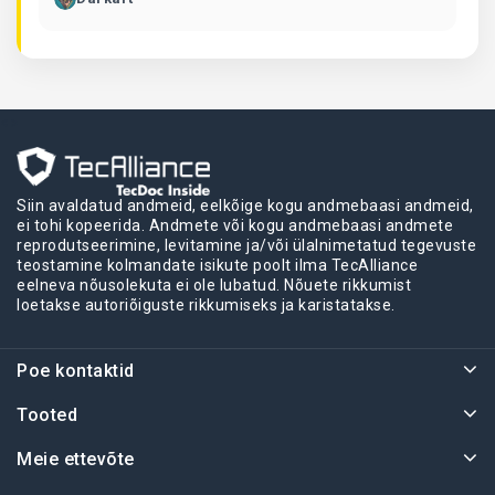
pakiautomaadist. Nad helistasid mulle ja ütlesid, et
see on liiga suur ja nad ei voldi seda kokku.
Leppisime kokku, et kohtume pärast tööd ja nad
andsid mulle mu mati. Lihtsalt vinge! 👍🏻“
<>
Siin avaldatud andmeid, eelkõige kogu andmebaasi andmeid,
ei tohi kopeerida. Andmete või kogu andmebaasi andmete
reprodutseerimine, levitamine ja/või ülalnimetatud tegevuste
teostamine kolmandate isikute poolt ilma TecAlliance
eelneva nõusolekuta ei ole lubatud. Nõuete rikkumist
loetakse autoriõiguste rikkumiseks ja karistatakse.
Poe kontaktid
Tooted
Meie ettevõte