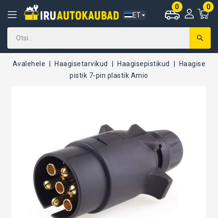
0
0
ET
Avalehele
Haagisetarvikud
Haagisepistikud
Haagise
pistik 7-pin plastik Amio