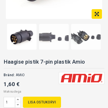
Haagise pistik 7-pin plastik Amio
Bränd:
AMiO
H25-02144
1,60 €
Maksudega
LISA OSTUKORVI