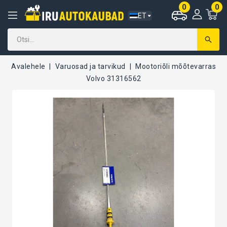
0
0
ET
Avalehele
Varuosad ja tarvikud
Mootoriõli mõõtevarras
Volvo 31316562