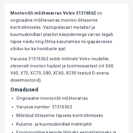
Mootoriõli mõõtevarras Volvo 31316562
on
originaalne mõõtevarras mootori õlitaseme
kontrollimiseks. Vastupidavast metallist ja
kuumuskindlast plastist käepidemega varras tagab
täpse näidu ning lihtsa kasutamise nii igapäevases
sõidus kui ka hoolduste ajal.
Varuosa 31316562 sobib mitmele Volvo mudelile,
olenevalt mootori tüübist ja tootmisaastast (nt S60,
V60, V70, XC70, S80, XC60, XC90 teatud D-seeria
diiselmootorid).
Omadused
Originaalne mootoriõli mõõtevarras
Varuosa number: 31316562
Mõeldud õlitaseme täpseks kontrollimiseks
Kulumis- ja kuumuskindlad materjalid
Ergonoomiline käepide lihtsaks eemaldamiseks ja