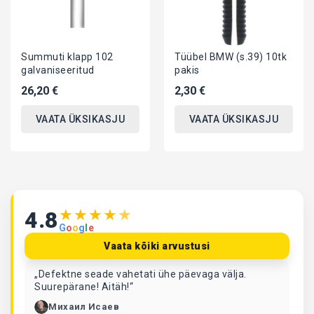
Summuti klapp 102
Tüübel BMW (s.39) 10tk
galvaniseeritud
pakis
26,20 €
2,30 €
VAATA ÜKSIKASJU
VAATA ÜKSIKASJU
★
★
★
★
★
4.8
G
o
o
g
l
e
Vaata kõiki arvustusi
„Defektne seade vahetati ühe päevaga välja.
Suurepärane! Aitäh!“
Михаил Исаев