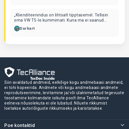
„Klienditeenindus on lihtsalt tipptasemel. Tellisin
oma VW T5-le kummimati. Kuna ma ei saanud
sellele isiklikult järele tulla, tellisin selle
Darkart
pakiautomaadist. Nad helistasid mulle ja ütlesid, et
see on liiga suur ja nad ei voldi seda kokku.
Leppisime kokku, et kohtume pärast tööd ja nad
andsid mulle mu mati. Lihtsalt vinge! 👍🏻“
<>
Siin avaldatud andmeid, eelkõige kogu andmebaasi andmeid,
ei tohi kopeerida. Andmete või kogu andmebaasi andmete
reprodutseerimine, levitamine ja/või ülalnimetatud tegevuste
teostamine kolmandate isikute poolt ilma TecAlliance
eelneva nõusolekuta ei ole lubatud. Nõuete rikkumist
loetakse autoriõiguste rikkumiseks ja karistatakse.
Poe kontaktid