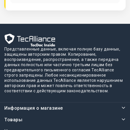
что он очень большой и его не хотели бы
складывать. Договорились встретиться после
работы и мне отдали мой коврик. Просто
классно! 👍🏻»
<>
Представленные данные, включая полную базу данных,
защищены авторским правом. Копирование,
воспроизведение, распространение, а также передача
данных полностью или частично третьим лицам без
предварительного письменного согласия TecAlliance
строго запрещены. Любое несанкционированное
использование данных TecAlliance является нарушением
авторских прав и может повлечь ответственность в
соответствии с действующим законодательством.
Информация о магазине
Товары