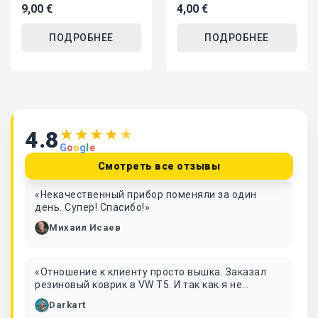
9,00 €
4,00 €
ПОДРОБНЕЕ
ПОДРОБНЕЕ
★
★
★
★
★
4.8
G
o
o
g
l
e
Смотреть все отзывы
«Некачественный прибор поменяли за один
день. Супер! Спасибо!»
Михаил Исаев
«Отношение к клиенту просто вышка. Заказал
резиновый коврик в VW T5. И так как я не
успеваю приехать и забрать лично, то заказал в
Darkart
почтовый автомат. Мне позвонили и сказали,