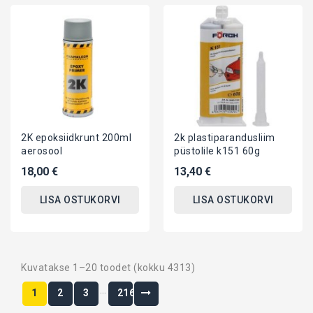
2K epoksiidkrunt 200ml
2k plastiparandusliim
aerosool
püstolile k151 60g
18,00 €
13,40 €
LISA OSTUKORVI
LISA OSTUKORVI
Kuvatakse 1–20 toodet (kokku 4313)
…
1
2
3
216