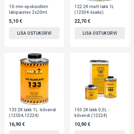
10-min epoksiidliim
122 2K matt lakk 1L
läbipaistev 2x20ml
(12504-lisaks)
5,10 €
22,70 €
LISA OSTUKORVI
LISA OSTUKORVI
133 2K lakk 1L -kõvendi
155 2K lakk 0,5L -
(12504,12224)
kõvendi (12224)
16,90 €
10,90 €