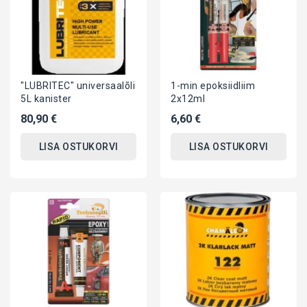
"LUBRITEC" universaalõli
1-min epoksiidliim
5L kanister
2x12ml
80,90 €
6,60 €
LISA OSTUKORVI
LISA OSTUKORVI