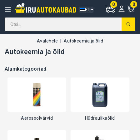
0
0
ET
Avalehele
Autokeemia ja õlid
Autokeemia ja õlid
Alamkategooriad
Aerosoolvärvid
Hüdraulikaõlid