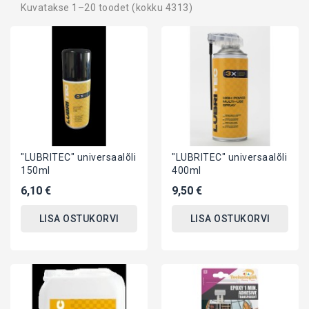
Kuvatakse 1–20 toodet (kokku 4313)
"LUBRITEC" universaalõli
"LUBRITEC" universaalõli
150ml
400ml
6,10 €
9,50 €
LISA OSTUKORVI
LISA OSTUKORVI