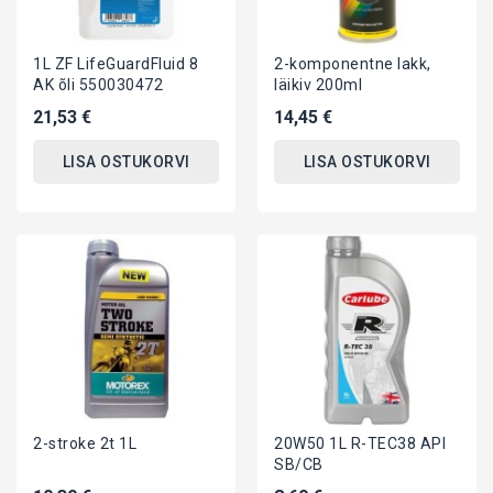
1L ZF LifeGuardFluid 8
2-komponentne lakk,
AK õli 550030472
läikiv 200ml
21,53 €
14,45 €
LISA OSTUKORVI
LISA OSTUKORVI
2-stroke 2t 1L
20W50 1L R-TEC38 API
SB/CB