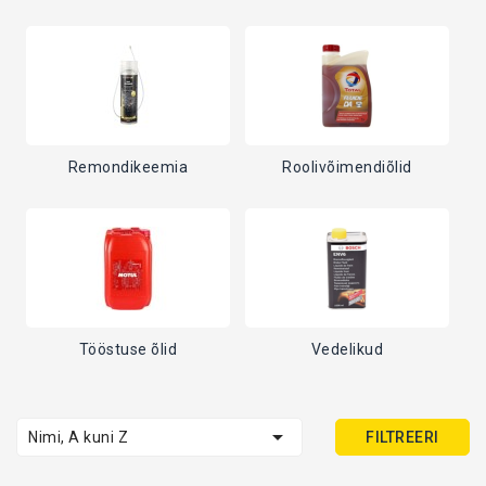
Remondikeemia
Roolivõimendiõlid
Tööstuse õlid
Vedelikud

Nimi, A kuni Z
FILTREERI