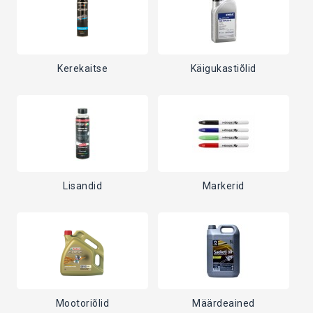
Kerekaitse
Käigukastiõlid
Lisandid
Markerid
Mootoriõlid
Määrdeained