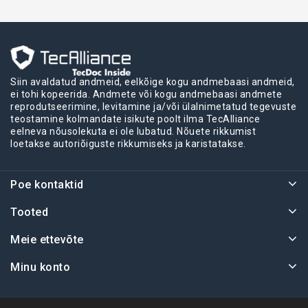
<>
Siin avaldatud andmeid, eelkõige kogu andmebaasi andmeid,
ei tohi kopeerida. Andmete või kogu andmebaasi andmete
reprodutseerimine, levitamine ja/või ülalnimetatud tegevuste
teostamine kolmandate isikute poolt ilma TecAlliance
eelneva nõusolekuta ei ole lubatud. Nõuete rikkumist
loetakse autoriõiguste rikkumiseks ja karistatakse.
Poe kontaktid
Tooted
Meie ettevõte
Minu konto