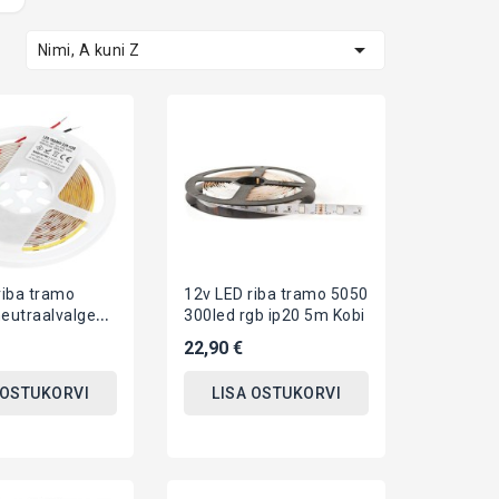

Nimi, A kuni Z
riba tramo
12v LED riba tramo 5050
eutraalvalge
300led rgb ip20 5m Kobi
20 5m Kobi
22,90 €
 OSTUKORVI
LISA OSTUKORVI