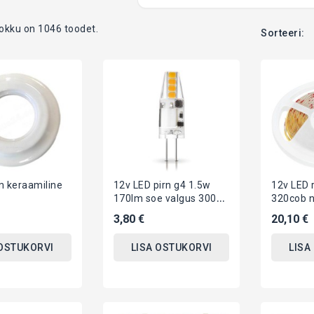
okku on 1046 toodet.
Sorteeri:
m keraamiline
12v LED pirn g4 1.5w
12v LED 
170lm soe valgus 3000k
320cob n
11x38mm Kobi
4000k ip
3,80 €
20,10 €
 OSTUKORVI
LISA OSTUKORVI
LISA