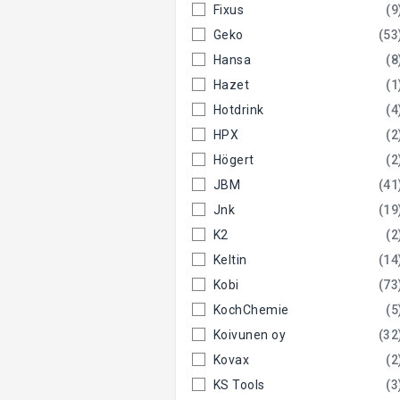
Fixus
(9
Geko
(53
Hansa
(8
Hazet
(1
Hotdrink
(4
HPX
(2
Högert
(2
JBM
(41
Jnk
(19
K2
(2
Keltin
(14
Kobi
(73
KochChemie
(5
Koivunen oy
(32
Kovax
(2
KS Tools
(3