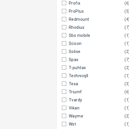
Profix
(6
ProPlus
(5
Redmount
(4
Rhodius
(7
Sbs mobile
(1
Scicon
(1
Solise
(2
Spax
(7
T-puhtax
(2
Technicqll
(1
Tesa
(3
Triumf
(6
Tvardy
(1
Vikan
(1
Wayme
(2
Wst
(1