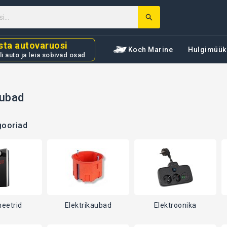
sta autovaruosi
Koch Marine
Hulgimüük
li auto ja leia sobivad osad
ubad
gooriad
eetrid
Elektrikaubad
Elektroonika