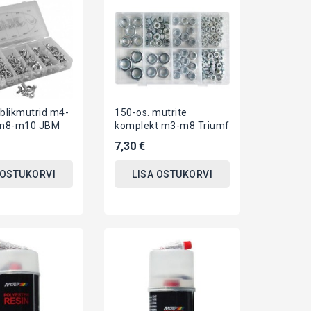
iblikmutrid m4-
150-os. mutrite
m8-m10 JBM
komplekt m3-m8 Triumf
7,30 €
 OSTUKORVI
LISA OSTUKORVI