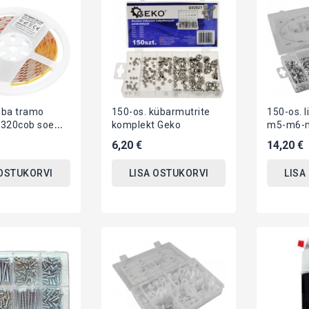
iba tramo
150-os. kübarmutrite
150-os. l
320cob soe
komplekt Geko
m5-m6-
00k ip20 5m
6,20 €
14,20 €
 OSTUKORVI
LISA OSTUKORVI
LISA