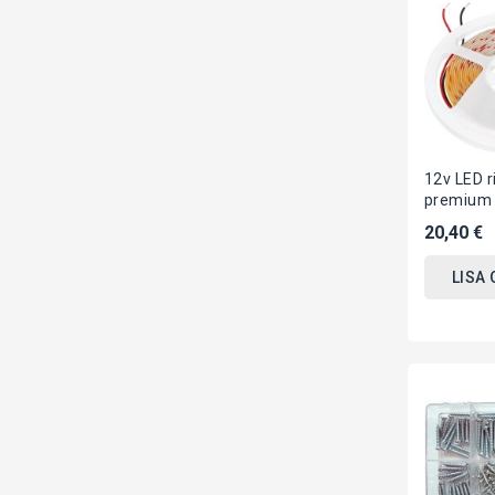
12v LED r
premium 
valge 30
20,40 €
Kobi
LISA