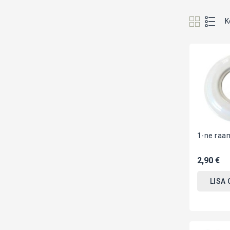
K
1-ne raa
2,90 €
LISA