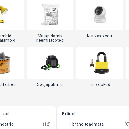
ambid,
Majapidamis
Nutikas kodu
alambid
keemiatooted
itarbed
Soojapuhurid
Turvalukud
riad
Bränd
meetrid
(12)
1 bränd teadmata
(8