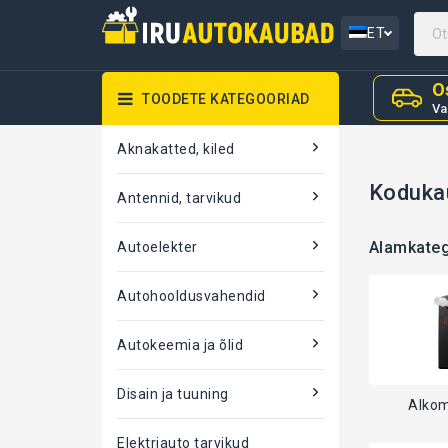
ET
O
TOODETE KATEGOORIAD
Va
Aknakatted, kiled
Koduka
Antennid, tarvikud
Alamkate
Autoelekter
Autohooldusvahendid
Autokeemia ja õlid
Disain ja tuuning
Alkom
Elektriauto tarvikud