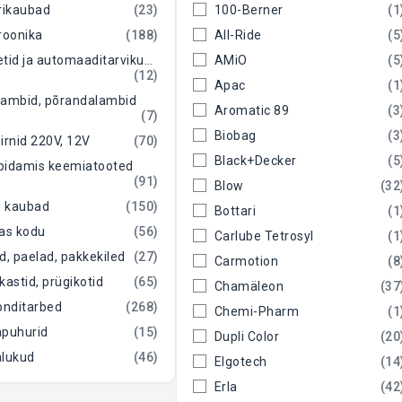
rikaubad
(23)
100-Berner
(1
roonika
(188)
All-Ride
(5
Kassetid ja automaaditarvikud (vesi, kohv)
AMiO
(5
(12)
Apac
(1
lambid, põrandalambid
Aromatic 89
(3
(7)
Biobag
(3
irnid 220V, 12V
(70)
Black+Decker
(5
pidamis keemiatooted
(91)
Blow
(32
 kaubad
(150)
Bottari
(1
kas kodu
(56)
Carlube Tetrosyl
(1
d, paelad, pakkekiled
(27)
Carmotion
(8
kastid, prügikotid
(65)
Chamäleon
(37
nditarbed
(268)
Chemi-Pharm
(1
apuhurid
(15)
Dupli Color
(20
alukud
(46)
Elgotech
(14
Erla
(42