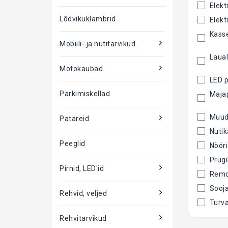
Elekt
Lõdvikuklambrid
Elekt
Mobiili- ja nutitarvikud
Laua
Motokaubad
LED p
Parkimiskellad
Maja
Muud
Patareid
Nuti
Peeglid
Nööri
Prügi
Pirnid, LED'id
Remo
Sooj
Rehvid, veljed
Turv
Rehvitarvikud