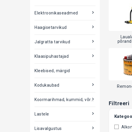
Elektroonikaseadmed
Haagisetarvikud
Laual
põrand
Jalgratta tarvikud
Klaasipuhastajad
Kleebised, märgid
Kodukaubad
Remond
Koormarihmad, kummid, võrgud
Filtreeri
Lastele
Kategoo
Alko
Lisavalgustus