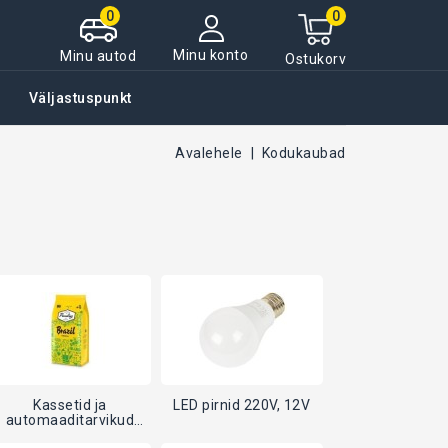
0
0
Minu konto
Minu autod
Ostukorv
Väljastuspunkt
Avalehele
Kodukaubad
Kassetid ja
LED pirnid 220V, 12V
automaaditarvikud
(vesi, kohv)