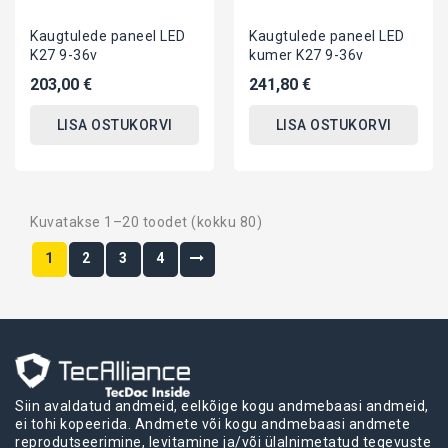
Kaugtulede paneel LED
Kaugtulede paneel LED
K27 9-36v
kumer K27 9-36v
203,00 €
241,80 €
LISA OSTUKORVI
LISA OSTUKORVI
Kuvatakse 1–20 toodet (kokku 80)
1
2
3
4
<>
Siin avaldatud andmeid, eelkõige kogu andmebaasi andmeid,
ei tohi kopeerida. Andmete või kogu andmebaasi andmete
reprodutseerimine, levitamine ja/või ülalnimetatud tegevuste