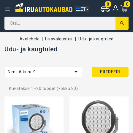
0
0
ET
Avalehele
Lisavalgustus
Udu- ja kaugtuled
Udu- ja kaugtuled

Nimi, A kuni Z
FILTREERI
Kuvatakse 1–20 toodet (kokku 80)