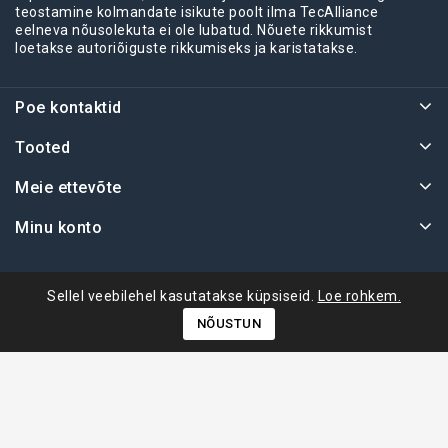
teostamine kolmandate isikute poolt ilma TecAlliance
eelneva nõusolekuta ei ole lubatud. Nõuete rikkumist
loetakse autoriõiguste rikkumiseks ja karistatakse.
Poe kontaktid
Tooted
Meie ettevõte
Minu konto
Sellel veebilehel kasutatakse küpsiseid.
Loe rohkem.
NÕUSTUN
© 2026 IruAutokaubad.ee. Kõik õigused kaitstud.