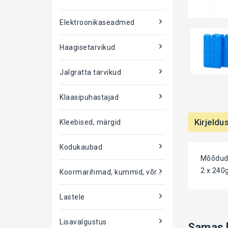
Elektroonikaseadmed
Haagisetarvikud
Jalgratta tarvikud
Klaasipuhastajad
Kirjeldu
Kleebised, märgid
Kodukaubad
Mõõdud 
2 x 240
Koormarihmad, kummid, võrgud
Lastele
Lisavalgustus
Samas k