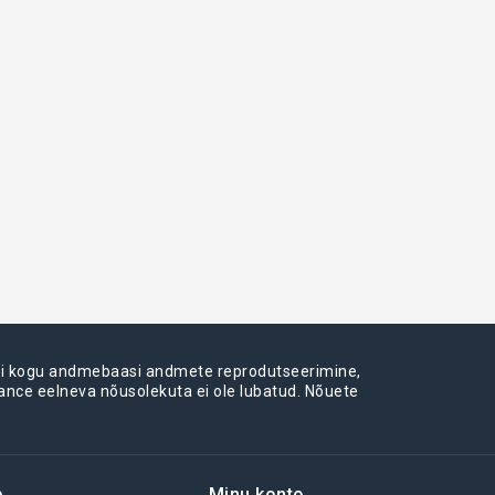
või kogu andmebaasi andmete reprodutseerimine,
iance eelneva nõusolekuta ei ole lubatud. Nõuete
e
Minu konto