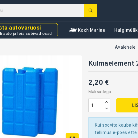
sta autovaruosi
Koch Marine
Hulgimüük
li auto ja leia sobivad osad
Avalehele
Külmaelement 
2,20 €
H25-K6499
Maksudega
LI
Kui soovite kauba kä
tellimus e-poes ette.