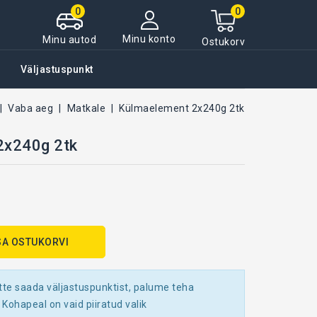
0
0
Minu konto
Minu autod
Ostukorv
Väljastuspunkt
Vaba aeg
Matkale
Külmaelement 2x240g 2tk
2x240g 2tk
SA OSTUKORVI
tte saada väljastuspunktist, palume teha
 Kohapeal on vaid piiratud valik