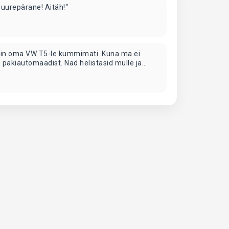
Suurepärane! Aitäh!“
llisin oma VW T5-le kummimati. Kuna ma ei
elle pakiautomaadist. Nad helistasid mulle ja
eda kokku. Leppisime kokku, et kohtume pärast
 👍🏻“