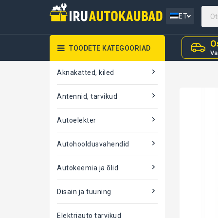
ET
O
TOODETE KATEGOORIAD
Va
Aknakatted, kiled
Antennid, tarvikud
Autoelekter
Autohooldusvahendid
Autokeemia ja õlid
Disain ja tuuning
Elektriauto tarvikud