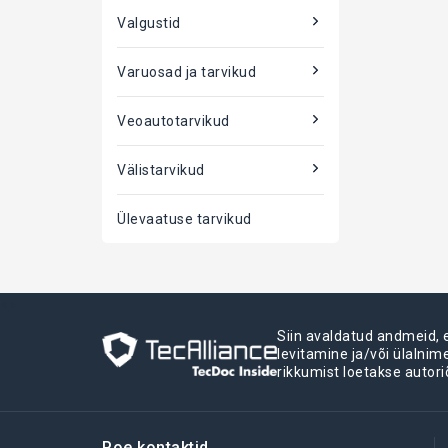
Valgustid
Varuosad ja tarvikud
Veoautotarvikud
Välistarvikud
Ülevaatuse tarvikud
<>
Siin avaldatud andmeid,
levitamine ja/või ülalni
rikkumist loetakse autori
Poe kontaktid