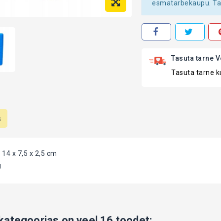
esmatarbekaupu. Tar
Tasuta tarne V
Tasuta tarne ku
s
14 x 7,5 x 2,5 cm
g
ategoorias on veel 16 toodet: