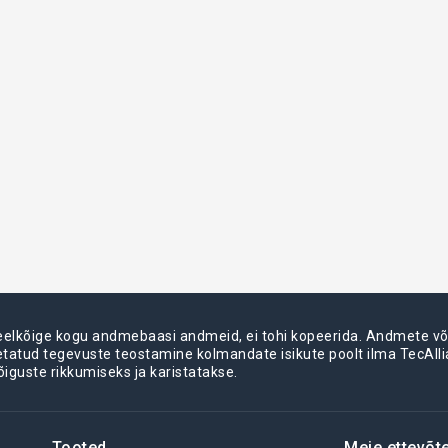
 eelkõige kogu andmebaasi andmeid, ei tohi kopeerida. Andmete 
metatud tegevuste teostamine kolmandate isikute poolt ilma TecAll
õiguste rikkumiseks ja karistatakse.
Tooted
Meie ettevõt