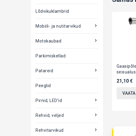
Lõdvikuklambrid
Mobiili- ja nutitarvikud
Motokaubad
Parkimiskellad
Gaasipõle
Patareid
seisualus
steel. 1
21,10 €
JBM
Peeglid
VAATA
Pirnid, LED'id
Rehvid, veljed
Rehvitarvikud