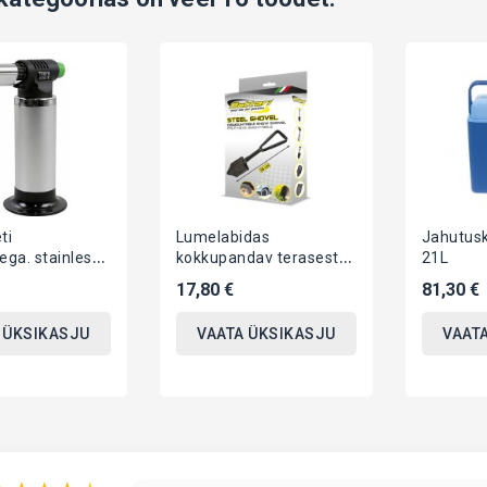
ti
Lumelabidas
Jahutus
ega. stainless
kokkupandav terasest
21L
300c ca 140mm
58cm Bottari
17,80 €
81,30 €
 ÜKSIKASJU
VAATA ÜKSIKASJU
VAAT