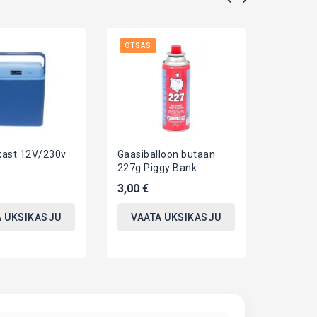
OTSAS
kast 12V/230v
Gaasiballoon butaan
Matkakö
227g Piggy Bank
roheline
3,00 €
5,90 €
A ÜKSIKASJU
VAATA ÜKSIKASJU
VAAT