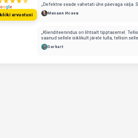
★
★
★
★
★
„Defektne seade vahetati ühe päevaga välja. 
o
o
g
l
e
Михаил Исаев
kõiki arvustusi
„Klienditeenindus on lihtsalt tipptasemel. Te
saanud sellele isiklikult järele tulla, tellisin s
ütlesid, et see on liiga suur ja nad ei voldi s
Darkart
tööd ja nad andsid mulle mu mati. Lihtsalt vinge!