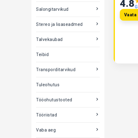
4.8
G
Salongitarvikud
Vaata 
Stereo ja lisaseadmed
Talvekaubad
Teibid
Transporditarvikud
Tuleohutus
Tööohutustooted
Tööriistad
Vaba aeg