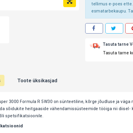
tellimus e-poes ette.
esmatarbekaupu. Tar
Tasuta tarne V
Tasuta tarne ku
s
Toote üksikasjad
uper 3000 Formula R 5W30 on sünteetiline, kõrge jõudluse ja väga 
da sõidukite heitgaaside vähendamissüsteemide tööiga nii diisel- 
li spetsifikatsioonile.
ikatsioonid