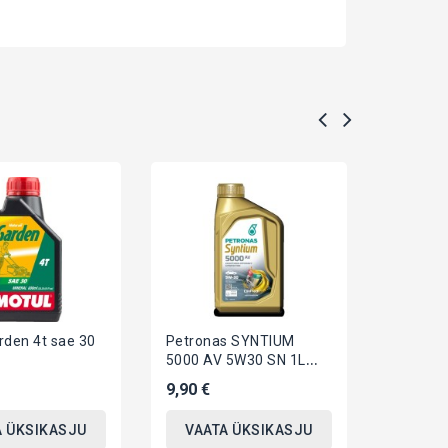
rden 4t sae 30
Petronas SYNTIUM
Total q
5000 AV 5W30 SN 1L
energy 
C3VW504507
9,90 €
13,10 €
A ÜKSIKASJU
VAATA ÜKSIKASJU
VAAT