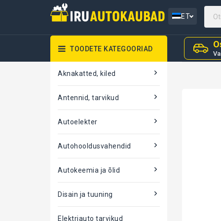
ET
O
TOODETE KATEGOORIAD
Va
Aknakatted, kiled
Antennid, tarvikud
Autoelekter
Autohooldusvahendid
Autokeemia ja õlid
Disain ja tuuning
Elektriauto tarvikud