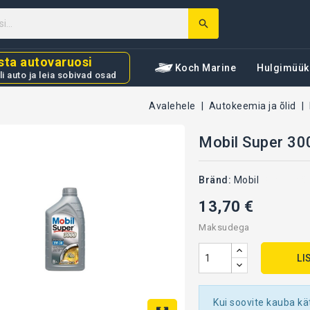
sta autovaruosi
Koch Marine
Hulgimüük
li auto ja leia sobivad osad
Avalehele
Autokeemia ja õlid
Mobil Super 3
Bränd:
Mobil
S181-380
13,70 €
Maksudega
LI
Kui soovite kauba kä