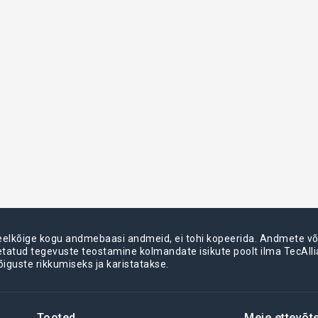
 eelkõige kogu andmebaasi andmeid, ei tohi kopeerida. Andmete 
metatud tegevuste teostamine kolmandate isikute poolt ilma TecAll
õiguste rikkumiseks ja karistatakse.
Tooted
Meie ettevõt