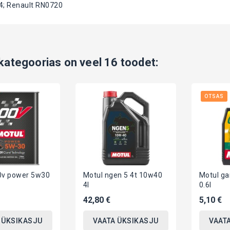
; Renault RN0720
ategoorias on veel 16 toodet:
OTSAS
0v power 5w30
Motul ngen 5 4t 10w40
Motul ga
4l
0.6l
42,80 €
5,10 €
 ÜKSIKASJU
VAATA ÜKSIKASJU
VAAT