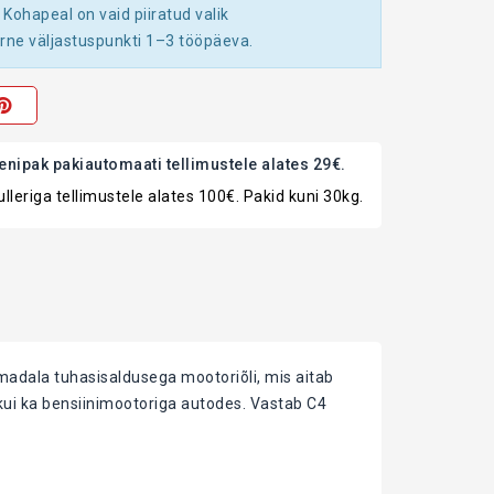
 Kohapeal on vaid piiratud valik
ne väljastuspunkti 1–3 tööpäeva.
enipak pakiautomaati tellimustele alates 29€.
lleriga tellimustele alates 100€. Pakid kuni 30kg.
madala tuhasisaldusega mootoriõli, mis aitab
kui ka bensiinimootoriga autodes. Vastab C4