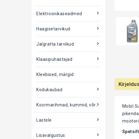
Elektroonikaseadmed
Haagisetarvikud
Jalgratta tarvikud
Klaasipuhastajad
Kleebised, märgid
Kirjeldu
Kodukaubad
Koormarihmad, kummid, võrgud
Mobil S
pikenda
Lastele
mootoriõ
Spetsif
Lisavalgustus