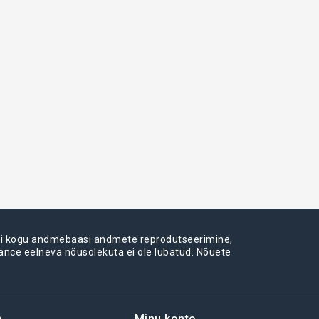
või kogu andmebaasi andmete reprodutseerimine,
iance eelneva nõusolekuta ei ole lubatud. Nõuete
e
Minu konto