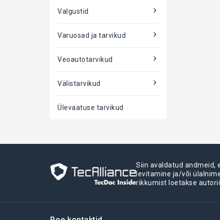
Valgustid
Varuosad ja tarvikud
Veoautotarvikud
Välistarvikud
Ülevaatuse tarvikud
<>
Siin avaldatud andmeid,
levitamine ja/või ülalni
rikkumist loetakse autori
Poe kontaktid