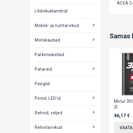
ACEA C4
Lõdvikuklambrid
Mobiili- ja nutitarvikud
Samas k
Motokaubad
Parkimiskellad
Patareid
Peeglid
Pirnid, LED'id
Motul 30
2l
Rehvid, veljed
46,17 €
Rehvitarvikud
VAATA