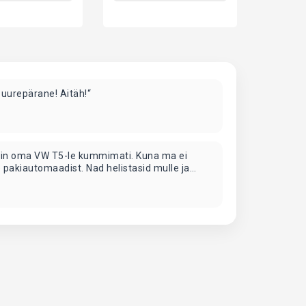
Suurepärane! Aitäh!“
llisin oma VW T5-le kummimati. Kuna ma ei
elle pakiautomaadist. Nad helistasid mulle ja
eda kokku. Leppisime kokku, et kohtume pärast
 👍🏻“