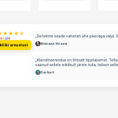
★
★
★
★
★
„Defektne seade vahetati ühe päevaga välja. 
o
o
g
l
e
Михаил Исаев
kõiki arvustusi
„Klienditeenindus on lihtsalt tipptasemel. Te
saanud sellele isiklikult järele tulla, tellisin s
ütlesid, et see on liiga suur ja nad ei voldi s
Darkart
tööd ja nad andsid mulle mu mati. Lihtsalt vinge!