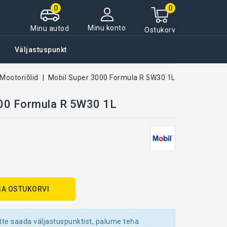
0
0
Minu konto
Minu autod
Ostukorv
Väljastuspunkt
Mootoriõlid
Mobil Super 3000 Formula R 5W30 1L
000 Formula R 5W30 1L
53
SA OSTUKORVI
tte saada väljastuspunktist, palume teha