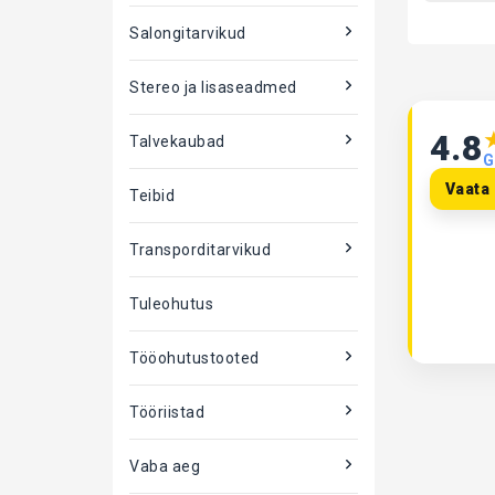
Salongitarvikud
Stereo ja lisaseadmed
4.8
Talvekaubad
G
Vaata 
Teibid
Transporditarvikud
Tuleohutus
Tööohutustooted
Tööriistad
Vaba aeg