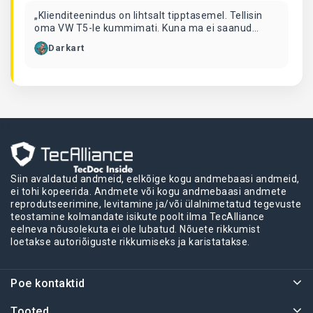
„Klienditeenindus on lihtsalt tipptasemel. Tellisin
oma VW T5-le kummimati. Kuna ma ei saanud
sellele isiklikult järele tulla, tellisin selle
Darkart
pakiautomaadist. Nad helistasid mulle ja ütlesid, et
see on liiga suur ja nad ei voldi seda kokku.
Leppisime kokku, et kohtume pärast tööd ja nad
andsid mulle mu mati. Lihtsalt vinge! 👍🏻“
<>
Siin avaldatud andmeid, eelkõige kogu andmebaasi andmeid,
ei tohi kopeerida. Andmete või kogu andmebaasi andmete
reprodutseerimine, levitamine ja/või ülalnimetatud tegevuste
teostamine kolmandate isikute poolt ilma TecAlliance
eelneva nõusolekuta ei ole lubatud. Nõuete rikkumist
loetakse autoriõiguste rikkumiseks ja karistatakse.
Poe kontaktid
Tooted