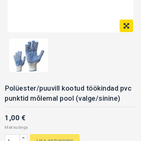
Polüester/puuvill kootud töökindad pvc
punktid mõlemal pool (valge/sinine)
1,00 €
001
Maksudega