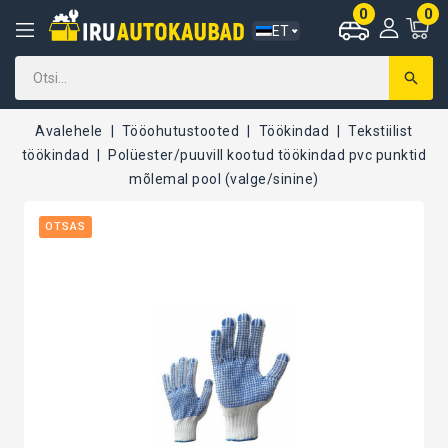
0
0
ET
Avalehele
Tööohutustooted
Töökindad
Tekstiilist
töökindad
Polüester/puuvill kootud töökindad pvc punktid
mõlemal pool (valge/sinine)
OTSAS