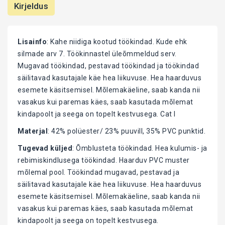
Kirjeldus
Lisainfo
: Kahe niidiga kootud töökindad. Kude ehk
silmade arv 7. Töökinnastel üleõmmeldud serv.
Mugavad töökindad, pestavad töökindad ja töökindad
säilitavad kasutajale käe hea liikuvuse. Hea haarduvus
esemete käsitsemisel. Mõlemakäeline, saab kanda nii
vasakus kui paremas käes, saab kasutada mõlemat
kindapoolt ja seega on topelt kestvusega. Cat I
Materjal
: 42% polüester/ 23% puuvill, 35% PVC punktid.
Tugevad küljed
: Õmblusteta töökindad. Hea kulumis- ja
rebimiskindlusega töökindad. Haarduv PVC muster
mõlemal pool. Töökindad mugavad, pestavad ja
säilitavad kasutajale käe hea liikuvuse. Hea haarduvus
esemete käsitsemisel. Mõlemakäeline, saab kanda nii
vasakus kui paremas käes, saab kasutada mõlemat
kindapoolt ja seega on topelt kestvusega.