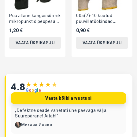
Puuvillane kangassõrmik
005(7)-10 kootud
mikropunktid peopesas,
puuvillatöökindad
must
nuppudega m+
1,20 €
0,90 €
VAATA ÜKSIKASJU
VAATA ÜKSIKASJU
★
★
★
★
★
4.8
G
o
o
g
l
e
Vaata kõiki arvustusi
„Defektne seade vahetati ühe päevaga välja.
Suurepärane! Aitäh!“
Михаил Исаев